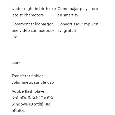
Under night in birth exe
Como bajar play store
late st characters
en smart tv
Comment télécharger
Convertisseur mp3 en
une vidéo sur facebook
avi gratuit
lite
Learn
Transférer fichier
volumineux sur clé usb
Adobe flash player
ß¬áτáΓ∞ íÑß»½áΓ¡« ñ½∩
windows 10 απßß¬πε
óÑαß¿ε