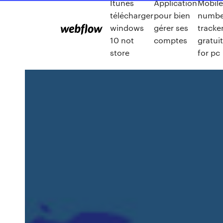
Itunes
Application
Mobil
télécharger
pour bien
number
windows
gérer ses
tracke
10 not
comptes
gratui
store
for pc