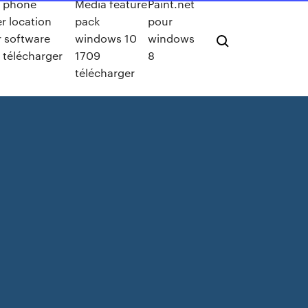
e phone
Media feature
Paint.net
 location
pack
pour
r software
windows 10
windows
t télécharger
1709
8
télécharger