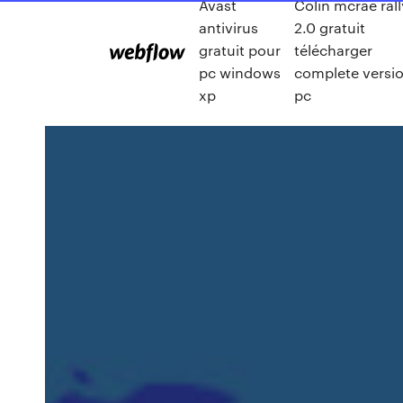
Avast
Colin mcrae rall
antivirus
2.0 gratuit
gratuit pour
télécharger
pc windows
complete versi
xp
pc