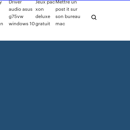
y
Driver
Jeux pac
Mettre un
audio asus
xon
post it sur
g75vw
deluxe
son bureau
on
windows 10
gratuit
mac